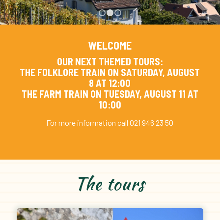
1
2
3
WELCOME
OUR NEXT THEMED TOURS:
THE FOLKLORE TRAIN ON SATURDAY, AUGUST
8 AT 12:00
THE FARM TRAIN ON TUESDAY, AUGUST 11 AT
10:00
For more information call 021 946 23 50
The tours