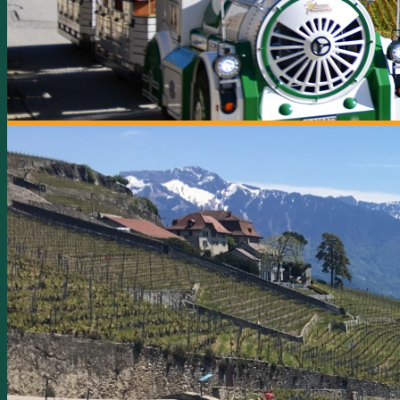
WILLKOMMEN
DER FO
DER 
Die Touren