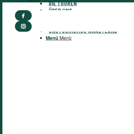
DIE TOUREN
ÜBER UNS
GALLERIE
KONTAKT
ÖNOTOURISMUS WAADTLAND
Menü
Menü