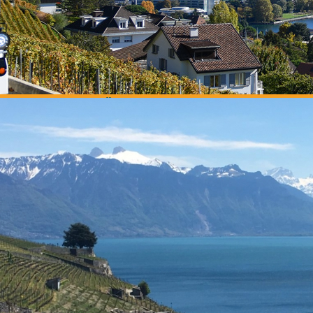
UNSERE NÄCHSTEN THEMENFAHRTEN:
LKLOREMARKTZUG, AM SAMSTAG DEN 8. AUGUST UM 12
BAUERNHOFZUG, AM DIENSTAG DEN 11. AUGUST UM 10:0
Für weitere Informationen rufen Sie bitte 021.946.23.50 an.